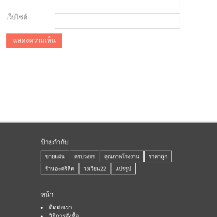
เว็บไซต์
ป้ายกำกับ
ขายแผ่น
ครบวงจร
คุณภาพโรงงาน
ราคาถูก
ร้านอะคริลิค
วงเวียน22
แปรรูป
หน้า
ติดต่อเรา
วิธีการสั่งซื้อ