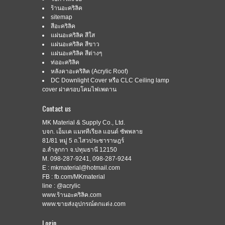
ร้านอะคริลิค
sitemap
สีอะคริลิค
แผ่นอะคริลิค สีใส
แผ่นอะคริลิค สีขาว
แผ่นอะคริลิค สีต่างๆ
ท่ออะคริลิค
หลังคาอะคริลิค (Acrylic Roof)
DC Downlight Cover หรือ CLC Ceiling lamp
cover ฝาครอบโคมไฟเพดาน
Contact us
MK Material & Supply Co., Ltd.
บจก. เอ็มเค แมททีเรียล แอนด์ ซัพพลาย
81/81 หมู่ 5 ถ.ไสวประชาราษฎร์
อ.ลำลูกกา จ.ปทุมธานี 12150
M. 098-287-9241, 098-287-9244
E : mkmaterial@hotmail.com
FB : fb.com/MKmaterial
line : @acrylic
www.ร้านอะคริลิค.com
www.ขายส่งอุปกรณ์ตกแต่ง.com
Login