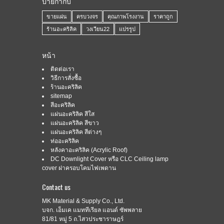
ป้ายกำกับ
ขายแผ่น
ครบวงจร
คุณภาพโรงงาน
ราคาถูก
ร้านอะคริลิค
วงเวียน22
แปรรูป
หน้า
ติดต่อเรา
วิธีการสั่งซื้อ
ร้านอะคริลิค
sitemap
สีอะคริลิค
แผ่นอะคริลิค สีใส
แผ่นอะคริลิค สีขาว
แผ่นอะคริลิค สีต่างๆ
ท่ออะคริลิค
หลังคาอะคริลิค (Acrylic Roof)
DC Downlight Cover หรือ CLC Ceiling lamp
cover ฝาครอบโคมไฟเพดาน
Contact us
MK Material & Supply Co., Ltd.
บจก. เอ็มเค แมททีเรียล แอนด์ ซัพพลาย
81/81 หมู่ 5 ถ.ไสวประชาราษฎร์