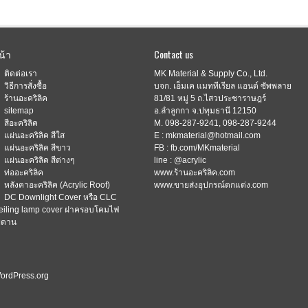
น้า
Contact us
ติดต่อเรา
MK Material & Supply Co., Ltd.
วิธีการสั่งซื้อ
บจก. เอ็มเค แมททีเรียล แอนด์ ซัพพลาย
ร้านอะคริลิค
81/81 หมู่ 5 ถ.ไสวประชาราษฎร์
sitemap
อ.ลำลูกกา จ.ปทุมธานี 12150
สีอะคริลิค
M. 098-287-9241, 098-287-9244
แผ่นอะคริลิค สีใส
E : mkmaterial@hotmail.com
แผ่นอะคริลิค สีขาว
FB : fb.com/MKmaterial
แผ่นอะคริลิค สีต่างๆ
line : @acrylic
ท่ออะคริลิค
www.ร้านอะคริลิค.com
หลังคาอะคริลิค (Acrylic Roof)
www.ขายส่งอุปกรณ์ตกแต่ง.com
DC Downlight Cover หรือ CLC
eiling lamp cover ฝาครอบโคมไฟ
พดาน
ordPress.org