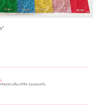
ค
”
น.
ารจัดส่งพวงสีอะคริลิค ขอบคุณครับ