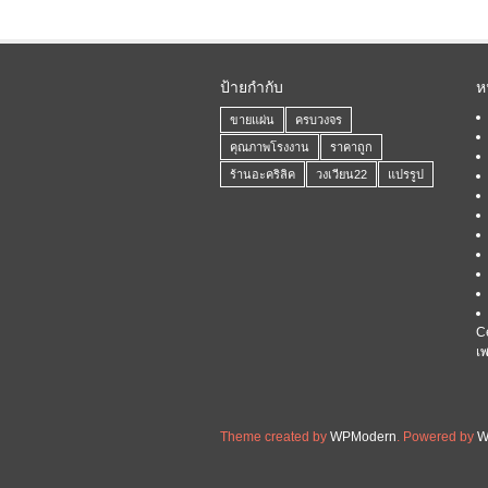
ป้ายกำกับ
ห
ขายแผ่น
ครบวงจร
คุณภาพโรงงาน
ราคาถูก
ร้านอะคริลิค
วงเวียน22
แปรรูป
C
เ
Theme created by
WPModern
. Powered by
W