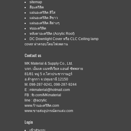
sitemap
สีอะคริลิค
แผ่นอะคริลิค สีใส
แผ่นอะคริลิค สีขาว
แผ่นอะคริลิค สีต่างๆ
ท่ออะคริลิค
หลังคาอะคริลิค (Acrylic Roof)
DC Downlight Cover หรือ CLC Ceiling lamp
cover ฝาครอบโคมไฟเพดาน
Contact us
MK Material & Supply Co., Ltd.
บจก. เอ็มเค แมททีเรียล แอนด์ ซัพพลาย
81/81 หมู่ 5 ถ.ไสวประชาราษฎร์
อ.ลำลูกกา จ.ปทุมธานี 12150
M. 098-287-9241, 098-287-9244
E : mkmaterial@hotmail.com
FB : fb.com/MKmaterial
line : @acrylic
www.ร้านอะคริลิค.com
www.ขายส่งอุปกรณ์ตกแต่ง.com
Login
เข้าสู่ระบบ