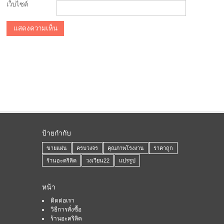
เว็บไซต์
ป้ายกำกับ
ขายแผ่น
ครบวงจร
คุณภาพโรงงาน
ราคาถูก
ร้านอะคริลิค
วงเวียน22
แปรรูป
หน้า
ติดต่อเรา
วิธีการสั่งซื้อ
ร้านอะคริลิค